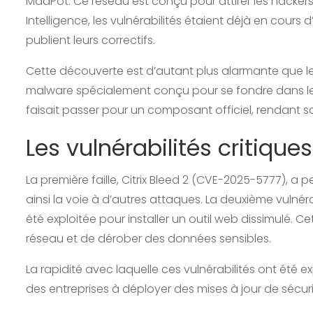
MadPot. Ce réseau est conçu pour attirer les hacker
Intelligence, les vulnérabilités étaient déjà en cours
publient leurs correctifs.
Cette découverte est d’autant plus alarmante que les
malware spécialement conçu pour se fondre dans les 
faisait passer pour un composant officiel, rendant sa 
Les vulnérabilités critiques
La première faille, Citrix Bleed 2 (CVE-2025-5777), 
ainsi la voie à d’autres attaques. La deuxième vulnéra
été exploitée pour installer un outil web dissimulé. Ce
réseau et de dérober des données sensibles.
La rapidité avec laquelle ces vulnérabilités ont été e
des entreprises à déployer des mises à jour de sécuri