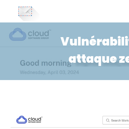
Vulnérabili
attaque z