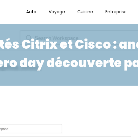
Auto
Voyage
Cuisine
Entreprise
tés Citrix et Cisco : a
ero day découverte 