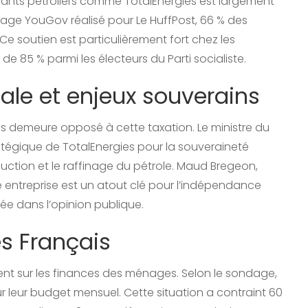
éants pétroliers comme TotalEnergies est largement
age YouGov réalisé pour Le HuffPost, 66 % des
Ce soutien est particulièrement fort chez les
 85 % parmi les électeurs du Parti socialiste.
le et enjeux souverains
is demeure opposé à cette taxation. Le ministre du
tégique de TotalEnergies pour la souveraineté
duction et le raffinage du pétrole. Maud Bregeon,
entreprise est un atout clé pour l’indépendance
uée dans l’opinion publique.
s Français
nt sur les finances des ménages. Selon le sondage,
ur leur budget mensuel. Cette situation a contraint 60