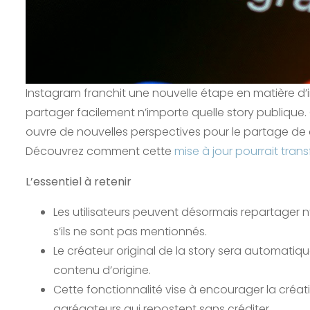
Instagram franchit une nouvelle étape en matière d’i
partager facilement n’importe quelle story publique.
ouvre de nouvelles perspectives pour le partage de co
Découvrez comment cette
mise à jour pourrait tran
L’essentiel à retenir
Les utilisateurs peuvent désormais repartager 
s’ils ne sont pas mentionnés.
Le créateur original de la story sera automati
contenu d’origine.
Cette fonctionnalité vise à encourager la créat
agrégateurs qui repostent sans créditer.