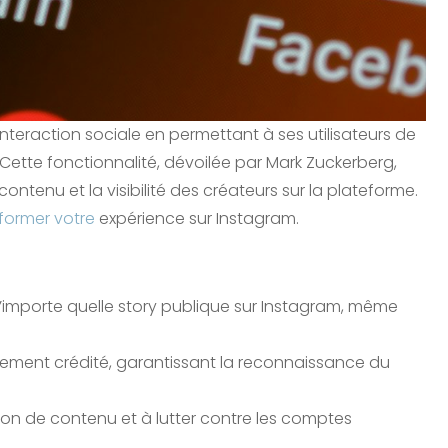
nteraction sociale en permettant à ses utilisateurs de
 Cette fonctionnalité, dévoilée par Mark Zuckerberg,
ntenu et la visibilité des créateurs sur la plateforme.
sformer votre
expérience sur Instagram.
n’importe quelle story publique sur Instagram, même
quement crédité, garantissant la reconnaissance du
ion de contenu et à lutter contre les comptes