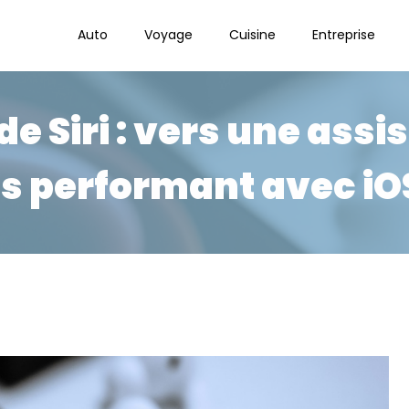
Auto
Voyage
Cuisine
Entreprise
de Siri : vers une assi
s performant avec iO