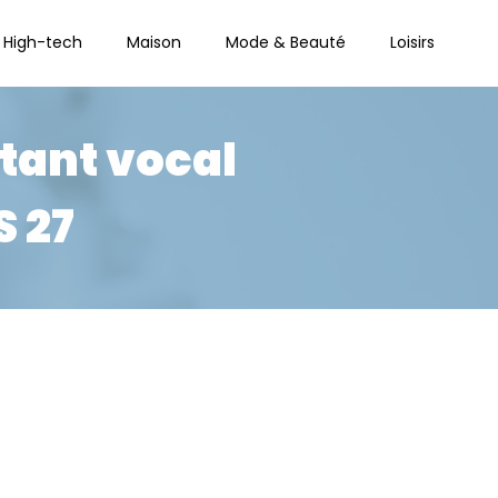
High-tech
Maison
Mode & Beauté
Loisirs
stant vocal
S 27