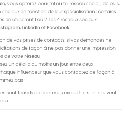
ale
, vous opterez pour tel ou tel réseau social ; de plus,
x sociaux en fonction de leur spécialisation : certains
s en utiliseront 1 ou 2. Les 4 réseaux sociaux
nstagram
,
LinkedIn
et
Facebook
.
tion de vos prises de contacts, si vos demandes ne
licitations de façon à ne pas donner une impression
s de votre
réseau
.
issez un délai d’au moins un jour entre deux
ur chaque influenceur que vous contactez de façon à
ammez pas !
listes sont friands de contenus exclusif et sont souvent
naux